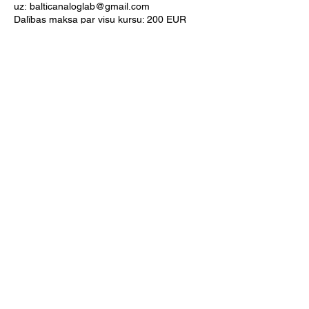
uz:
balticanaloglab@gmail.com
Dalības maksa par visu kursu: 200 EUR
Dalības maksa par vienu nodarbību: 40 EUR
Pieteikšanās līdz 1. novembrim.
Contacts
Baltic Analog Lab
Lienes iela 19a, Rīga, LV-1009, Latvia
e-mail us:
balticanaloglab@gmail.com