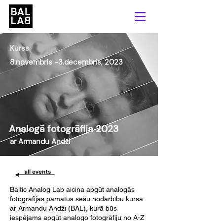
Kurss
8.novembris -3.decembris, 2023
Analogā fotogrāfija 2023
ar Armandu Andži
Baltic Analog Lab aicina apgūt analogās
fotogrāfijas pamatus sešu nodarbību kursā
ar Armandu Andži (BAL), kurā būs
iespējams apgūt analogo fotogrāfiju no A-Z