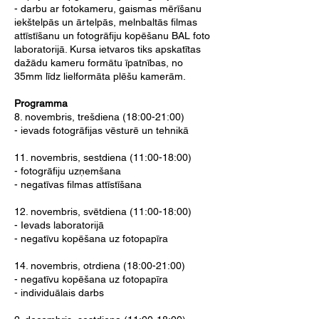
- darbu ar fotokameru, gaismas mērīšanu
iekštelpās un ārtelpās, melnbaltās filmas
attīstīšanu un fotogrāfiju kopēšanu BAL foto
laboratorijā. Kursa ietvaros tiks apskatītas
dažādu kameru formātu īpatnības, no
35mm līdz lielformāta plēšu kamerām.
Programma
8. novembris, trešdiena (18:00-21:00)
- ievads fotogrāfijas vēsturē un tehnikā
11. novembris, sestdiena (11:00-18:00)
- fotogrāfiju uzņemšana
- negatīvas filmas attīstīšana
12. novembris, svētdiena (11:00-18:00)
- Ievads laboratorijā
- negatīvu kopēšana uz fotopapīra
14. novembris, otrdiena (18:00-21:00)
- negatīvu kopēšana uz fotopapīra
- individuālais darbs