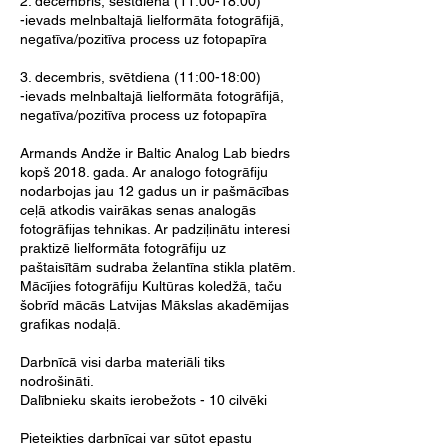
2. decembris, sestdiena (11:00-18:00)
-ievads melnbaltajā lielformāta fotogrāfijā,
negatīva/pozitīva process uz fotopapīra
3. decembris, svētdiena (11:00-18:00)
-ievads melnbaltajā lielformāta fotogrāfijā,
negatīva/pozitīva process uz fotopapīra
Armands Andže ir Baltic Analog Lab biedrs
kopš 2018. gada. Ar analogo fotogrāfiju
nodarbojas jau 12 gadus un ir pašmācības
ceļā atkodis vairākas senas analogās
fotogrāfijas tehnikas. Ar padziļinātu interesi
praktizē lielformāta fotogrāfiju uz
paštaisītām sudraba želantīna stikla platēm.
Mācījies fotogrāfiju Kultūras koledžā, taču
šobrīd mācās Latvijas Mākslas akadēmijas
grafikas nodaļā.
Darbnīcā visi darba materiāli tiks
nodrošināti.
Dalībnieku skaits ierobežots - 10 cilvēki
Pieteikties darbnīcai var sūtot epastu