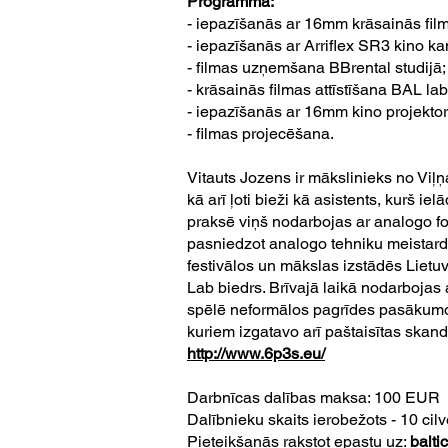
Programmā:
- iepazīšanās ar 16mm krāsainās film
- iepazīšanās ar Arriflex SR3 kino k
- filmas uzņemšana BBrental studijā;
- krāsainās filmas attīstīšana BAL lab
- iepazīšanās ar 16mm kino projektor
- filmas projecēšana.
Vitauts Jozens ir mākslinieks no Viļņ
kā arī ļoti bieži kā asistents, kurš 
praksē viņš nodarbojas ar analogo fot
pasniedzot analogo tehniku meistardar
festivālos un mākslas izstādēs Lietuv
Lab biedrs. Brīvajā laikā nodarbojas
spēlē neformālos pagrīdes pasākum
kuriem izgatavo arī paštaisītas skan
http://www.6p3s.eu/
Darbnīcas dalības maksa: 100 EUR
Dalībnieku skaits ierobežots - 10 cilv
Pieteikšanās rakstot epastu uz:
balt