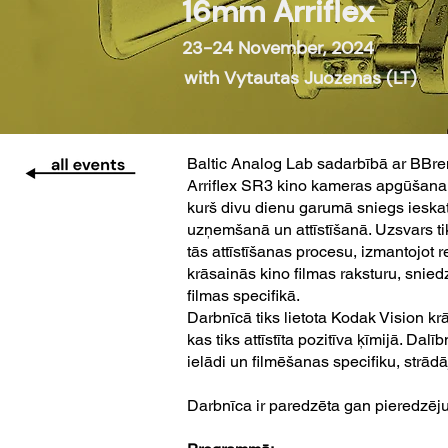
16mm Arriflex
23-24 November, 2024
with Vytautas Juozenas (LT)
Baltic Analog Lab sadarbībā ar BBre
Arriflex SR3 kino kameras apgūšanai 
kurš divu dienu garumā sniegs ieska
uzņemšanā un attīstīšanā. Uzsvars tik
tās attīstīšanas procesu, izmantojot 
krāsainās kino filmas raksturu, snied
filmas specifikā.
Darbnīcā tiks lietota Kodak Vision k
kas tiks attīstīta pozitīva ķīmijā. Da
ielādi un filmēšanas specifiku, strādā
Darbnīca ir paredzēta gan pieredzēju