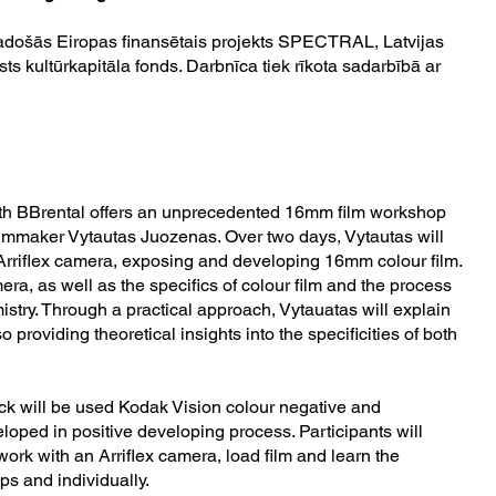
došās Eiropas finansētais projekts SPECTRAL, Latvijas
ts kultūrkapitāla fonds. Darbnīca tiek rīkota sadarbībā ar
with BBrental offers an unprecedented 16mm film workshop
filmmaker Vytautas Juozenas. Over two days, Vytautas will
e Arriflex camera, exposing and developing 16mm colour film.
era, as well as the specifics of colour film and the process
istry. Through a practical approach, Vytauatas will explain
 providing theoretical insights into the specificities of both
ock will be used Kodak Vision colour negative and
oped in positive developing process. Participants will
work with an Arriflex camera, load film and learn the
ps and individually.