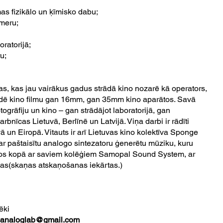
as fizikālo un ķīmisko dabu;
ameru;
oratorijā;
u;
as, kas jau vairākus gadus strādā kino nozarē kā operators,
ielādē kino filmu gan 16mm, gan 35mm kino aparātos. Savā
ogrāfiju un kino – gan strādājot laboratorijā, gan
bnīcas Lietuvā, Berlīnē un Latvijā. Viņa darbi ir rādīti
ā un Eiropā. Vitauts ir arī Lietuvas kino kolektīva Sponge
 ar paštaisītu analogo sintezatoru ģenerētu mūziku, kuru
os kopā ar saviem kolēģiem Samopal Sound System, ar
das(skaņas atskaņošanas iekārtas.)
ēki
icanaloglab@gmail.com