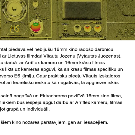
ntal piedāvā vēl nebijušu 16mm kino radošo darbnīcu
ar Lietuvas filmdari Vitautu Jozenu (Vytautas Juozenas),
tu darbā ar Arriflex kameru un 16mm krāsu filmas
s likts uz kameras apguvi, kā arī krāsu filmas specifiku un
reverso E6 ķīmiju. Caur praktisku pieeju Vitauts izskaidros
zot arī teorētisku ieskatu kā negatīvās, tā apgriezeniskās
rāsainā negatīvā un Ektrachrome pozitīvā 16mm kino filma,
lībniekiem būs iespēja apgūt darbu ar Arriflex kameru, filmas
jot grupā un individuāli.
šiem kino nozares pārstāvjiem, gan arī iesācējiem.