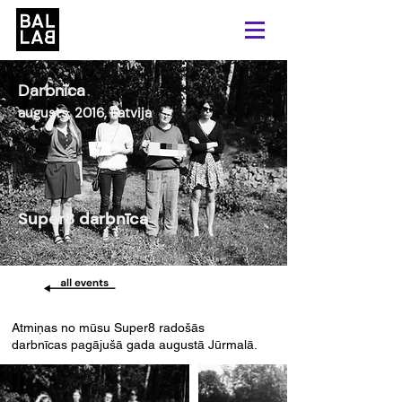
Darbnīca
augusts, 2016, Latvija
Super8 darbnīca
Atmiņas no mūsu Super8 radošās
darbnīcas pagājušā gada augustā Jūrmalā.