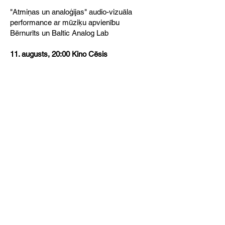
"Atmiņas un analoģijas" audio-vizuāla
performance ar mūziķu apvienību
Bērnurīts un Baltic Analog Lab
11. augusts, 20:00 Kino Cēsis
Sara Sowell (ASV)
Éloïse Baille (Francija)
Bernhard Rasinger (Austrija)
Natalia Salazar (Spānija)
Luis Macias (Spānija)
13. augusts, 21:00 Cīrulīšu dabas taka
SPECTRAL vasaras skolas dalībnieku
nobeiguma performances kopā ar darbnīcu
pasniedzējiem Esther Urlus
(Filmwerkplaats/NL), Luis Macias (Crater
Lab/ES), Juan Gonzalez Monroy, Ivan
Kiss (LaborBerlin/DE), Maksims Šenteļevs
(LV), Aurélie Percevault (Mire/FR)