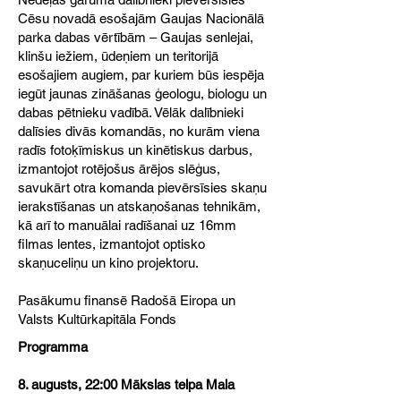
Cēsu novadā esošajām Gaujas Nacionālā
parka dabas vērtībām – Gaujas senlejai,
klinšu iežiem, ūdeņiem un teritorijā
esošajiem augiem, par kuriem būs iespēja
iegūt jaunas zināšanas ģeologu, biologu un
dabas pētnieku vadībā. Vēlāk dalībnieki
dalīsies divās komandās, no kurām viena
radīs fotoķīmiskus un kinētiskus darbus,
izmantojot rotējošus ārējos slēģus,
savukārt otra komanda pievērsīsies skaņu
ierakstīšanas un atskaņošanas tehnikām,
kā arī to manuālai radīšanai uz 16mm
filmas lentes, izmantojot optisko
skaņuceliņu un kino projektoru.
Pasākumu finansē Radošā Eiropa un
Valsts Kultūrkapitāla Fonds
Programma
8. augusts, 22:00 Mākslas telpa Mala