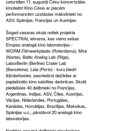
ceturtdien 11. augustā Cēsu koncertzāles
kinoteātrī Kino Cēsis ar piecām
performancēm uzstāsies mākslinieki no
ASV, Spānijas, Francijas un Austrijas.
Šogad vasaras skola notiek projekta
SPECTRAL ietvaros, kas vieno sešas
Eiropas analogā kino laboratorijas -
WORM.Filmwerkplaats (Roterdama), Mire
(Nante), Baltic Analog Lab (Rīga),
LaborBerlin (Berlīne) Crater Lab
(Barselona), Laia (Porto) - kuru biedri
līdzdarbosies, pasniedzot dažādas ar
paplašināto kino saistītas darbnīcas. Skolā
piedalīsies 40 dalībnieki no Francijas,
Argentīnas, Indijas, ASV, Čīles, Austrijas,
Vācijas, Nīderlandes, Portugāles,
Kanādas, Horvātijas, Brazīlijas, Meksikas,
Spānijas u.c., pārstāvot 20 analogā kino
laboratorijas.
Nedēļas garumā dalībnieki pievērsīsies