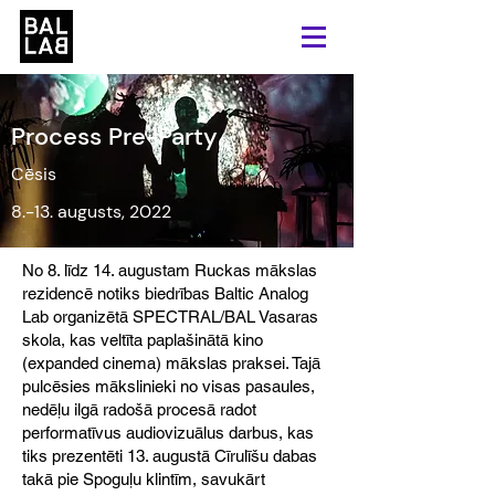
Process Pre-Party
Cēsis
8.-13. augusts, 2022
No 8. līdz 14. augustam Ruckas mākslas
rezidencē notiks biedrības Baltic Analog
Lab organizētā SPECTRAL/BAL Vasaras
skola, kas veltīta paplašinātā kino
(expanded cinema) mākslas praksei. Tajā
pulcēsies mākslinieki no visas pasaules,
nedēļu ilgā radošā procesā radot
performatīvus audiovizuālus darbus, kas
tiks prezentēti 13. augustā Cīrulīšu dabas
takā pie Spoguļu klintīm, savukārt