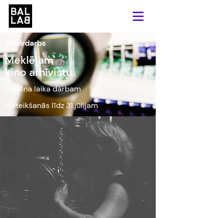
#teirdarbs
Meklējam
kino arhīvistu
Nepilna laika darbam
Pieteikšanās līdz 31.jūlijam