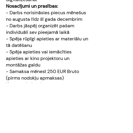
Nosacījumi un prasības:
- Darbs norisināsies piecus mēnešus
no augusta līdz šī gada decembrim
- Darbs jāspēj organizēt pašam
individuāli sev pieejamā laikā
- Spēja rūpīgi apieties ar materiālu un
tā datēšanu
- Spēja apieties vai iemācīties
apieties ar kino projektoru un
montāžas galdu
- Samaksa mēnesī 250 EUR Bruto
(pirms nodokļu apmaksas)
Ko mēs piedāvājam:
- Darbs mākslinieku darbnīcā
- Iespēja apgūt darbu ar analogo kino
projektoru un montāžas galdu
- Unikāla iespēja iepazīties ar Latvijas
kino amatieru darbiem
Pieteikšanās:
- Līdz 31. jūlijam sūtot CV ar īsu